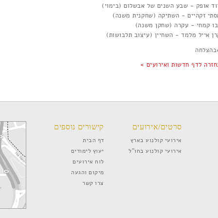
וד אופק - שבע השנים של אבשלום (בימוי)
סתי זקהיים - השתיקה (שחקנית משנה)
בו קמחי - עקרה (שחקן משנה)
רן אייל מלמד - השחיין (עיצוב תלבושות)
בהצלחה
חזרה לדף חדשות ואירועים >
סרטים/אירועים
קישורים נוספים
אירועי קולנוע בארץ
דף הבית
אירועי קולנוע בחו”ל
יעוץ לימודים
לוח אירועים
מיקום והגעה
צרו קשר