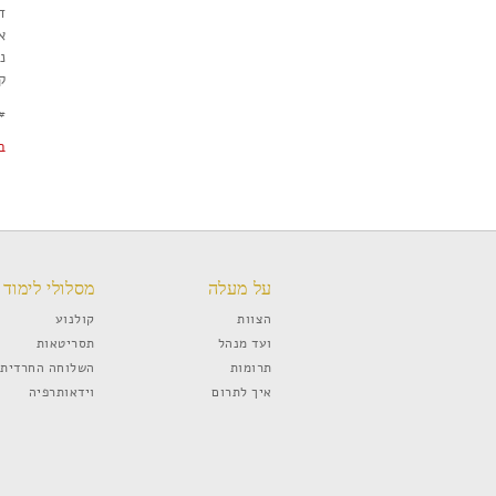
ד
א
נ
ק
#
ב
על מעלה
מסלולי לימוד
הצוות
קולנוע
ועד מנהל
תסריטאות
תרומות
השלוחה החרדית
איך לתרום
וידאותרפיה