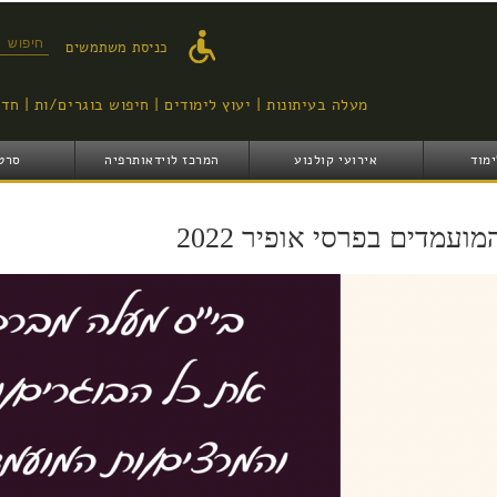
דילוג
לתוכן
טופס ח
כניסת משתמשים
העיקרי
מעלה בעיתונות
יעוץ לימודים
חיפוש בוגרים/ות
חדש
ימוד
אירועי קולנוע
המרכז לוידאותרפיה
סרט
מועמדים בפרסי אופיר 2022