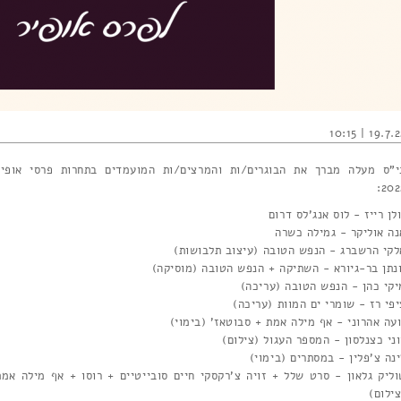
19.7.22 | 10
י"ס מעלה מברך את הבוגרים/ות והמרצים/ות המועמדים בתחרות פרסי אופיר
202
לן רייז - לוס אנג'לס דרום
נה אוליקר - גמילה כשרה
לקי הרשברג - הנפש הטובה (עיצוב תלבושות)
ונתן בר-גיורא - השתיקה + הנפש הטובה (מוסיקה)
יקי כהן - הנפש הטובה (עריכה)
יפי רז - שומרי ים המוות (עריכה)
ועה אהרוני - אף מילה אמת + סבוטאז' (בימוי)
וני כצנלסון - המספר העגול (צילום)
ינה צ'פלין - במסתרים (בימוי)
וליק גלאון - סרט שלל + זויה צ'רקסקי חיים סובייטיים + רוסו + אף מילה אמת
ילום)