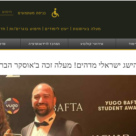
דילוג
לתוכן
טופס ח
כניסת משתמשים
העיקרי
מעלה בעיתונות
יעוץ לימודים
חיפוש בוגרים/ות
חדש
ימוד
אירועי קולנוע
המרכז לוידאותרפיה
סרט
ישג ישראלי מדהים! מעלה זכה ב'אוסקר הברי