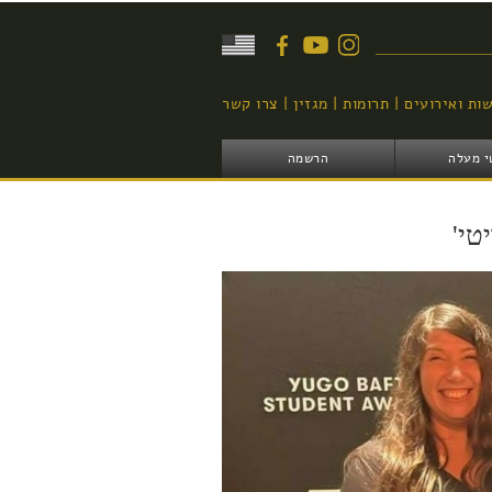
יפוש
ות ואירועים
תרומות
מגזין
צרו קשר
י מעלה
הרשמה
טי'