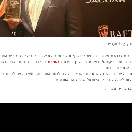
23.7.22 | 21
רכות לבוגרת מעלה שולמית ליפשיץ והאנימטור אוריאל ברקוביץ' על זכיית הסרט
ה מס' 60427' במקום הראשון בפרס
הבאפטא
היוקרתי בתחרות הסטודנטים
קטגוריית הדרמה.
והי הפעם הראשונה שמדינת ישראל מגיעה לגמר התחרות, ומעלה גאה להיות בית
ספר לקולנוע היחיד בישראל שאף זוכה בפרס זה!
פו ברגע הזכייה: