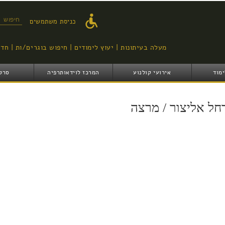
דילוג
לתוכן
טופס ח
כניסת משתמשים
העיקרי
מעלה בעיתונות
יעוץ לימודים
חיפוש בוגרים/ות
חדש
ימוד
אירועי קולנוע
המרכז לוידאותרפיה
סרט
חל אליצור / מרצה