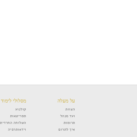
על מעלה
מסלולי לימוד
הצוות
קולנוע
ועד מנהל
תסריטאות
תרומות
השלוחה החרדית
איך לתרום
וידאותרפיה