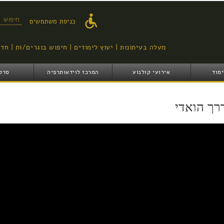
דילוג
לתוכן
טופס ח
כניסת משתמשים
העיקרי
מעלה בעיתונות
יעוץ לימודים
חיפוש בוגרים/ות
חדש
ימוד
אירועי קולנוע
המרכז לוידאותרפיה
סרט
רך הואדי
by way of the wa - דרך הואדי