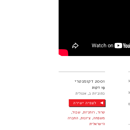
2001
דקומנטרי
19
כתוביות ב
אנגלית
לצפיה ישירה
טרור
,
רוחניות
,
שכול
,
משפחה
,
ציונות
,
החברה
הישראלית