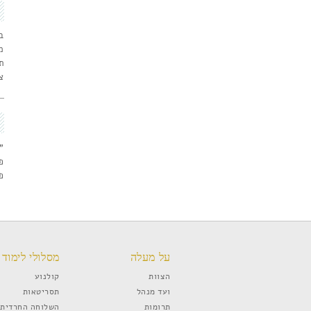
ב
מ
ת
צ
"ש
פס
פס
על מעלה
מסלולי לימוד
הצוות
קולנוע
ועד מנהל
תסריטאות
תרומות
השלוחה החרדית