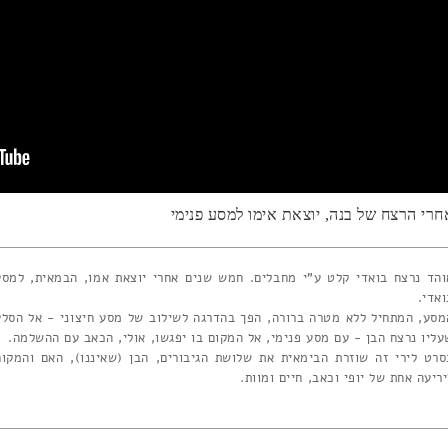
חרי הרצח של בנה, יוצאת אימו למסע פנימי
והד נרצח בואדי קלט ע"י מחבלים. חמש שנים אחרי יוצאת אמו, הבמאית, למסע
ואדי.
מסע, המתחיל ללא מטרה ברורה, הפך בהדרגה לשילוב של מסע חיצוני - אל הסלע
עליו נרצח הבן - עם מסע פנימי, אל המקום בו יפגשו, אולי, הכאב עם ההשלמה.
סרט לירי זה שוזרת הבימאית את שלושת הגיבורים, הבן (שאיננו), האם והמקום
יריעה אחת של יופי וכאב, חיים ומוות.