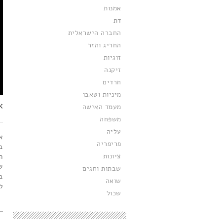
אמנות
דת
החברה הישראלית
החריג והזר
זוגיות
זיקנה
חרדים
מיניות וטאבו
א
מעמד האישה
משפחה
עליה
א
פריפריה
ב
ציונות
ה
ש
שבתות וחגים
ב
שואה
ל
שכול