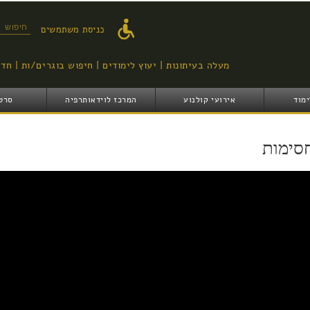
דילוג
לתוכן
טופס ח
כניסת משתמשים
העיקרי
מעלה בעיתונות
יעוץ לימודים
חיפוש בוגרים/ות
חדש
ימוד
אירועי קולנוע
המרכז לוידאותרפיה
סרט
סימות