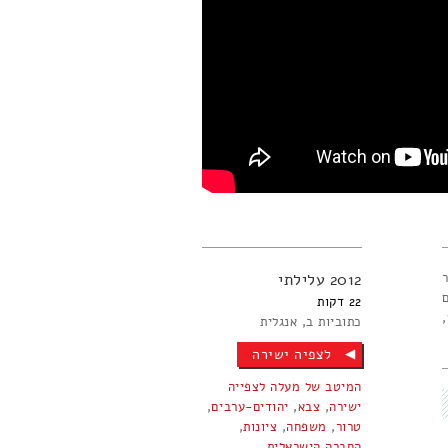
2012
עלילתי
22
כתוביות ב
אנגלית
לצפיה ישירה
המיטב של מעלה לצפייה
ישירה​
,
צבא
,
יהודים-ערבים
,
טרור
,
משפחה
,
ציונות
,
החברה הישראלית