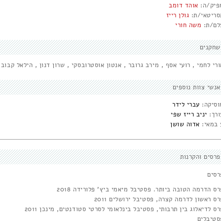
פיק/ה:
אוהד דומב
סריטאי/ת:
גולן רייז
לם/ת:
משה חורי
שחקנים
רי לחמי , רועי אסף , מירב גרובר , אנטון אוסטרובסקי , שרון דנון , הילאל קבוב
אנשי צוות נוספים
וסיקה:
עברי לידר
ורך:
יניב רייז שפי
 במאי:
אדוה שושן
פרסים והקרנות
רסים
ס הדרמה הטובה ביותר. פסטיבל מיאמי ביץ' פלורידה 2018
ס ראשון לדרמה קצרה, פסטיבל ירושלים 2011
ס לדיאלוג בין תרבותי, פסטיבל בינלאומי לסרטי סטודנטים, מינכן 2011
סטיבלים