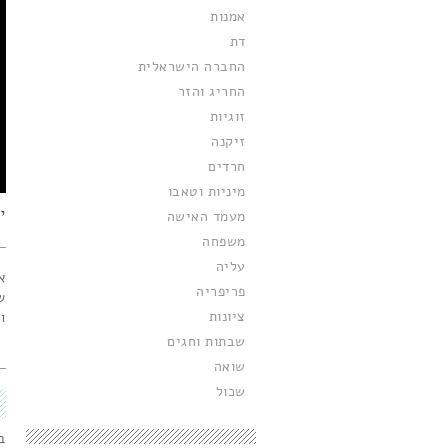
אמנות
דת
החברה הישראלית
החריג והזר
זוגיות
זיקנה
חרדים
מיניות וטאבו
י
מעמד האישה
משפחה
עליה
א
פריפריה
ש
ציונות
ו
מ
שבתות וחגים
שואה
שכול
ב