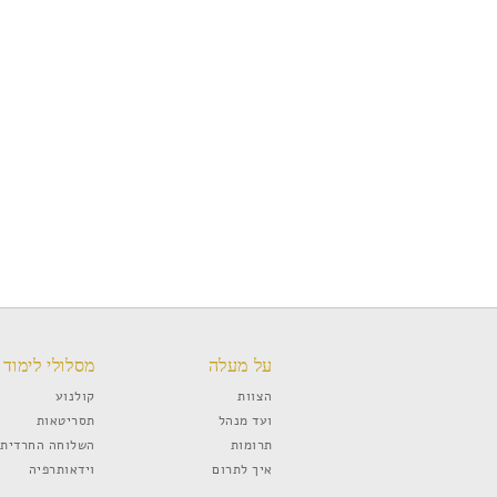
על מעלה
מסלולי לימוד
הצוות
קולנוע
ועד מנהל
תסריטאות
תרומות
השלוחה החרדית
איך לתרום
וידאותרפיה