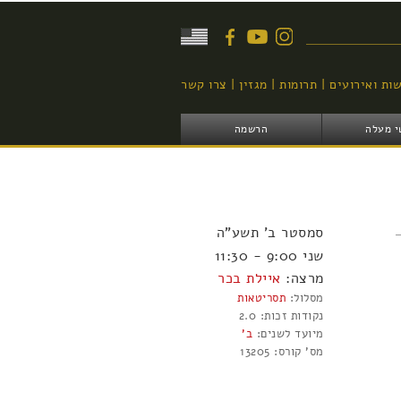
יפוש
ות ואירועים
תרומות
מגזין
צרו קשר
י מעלה
הרשמה
סמסטר
ב'
תשע"ה
שני 9:00 - 11:30
מרצה:
איילת בכר
מסלול:
תסריטאות
נקודות זכות:
2.0
מיועד לשנים:
ב'
מס' קורס:
13205