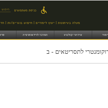
דילוג
לתוכן
טופס ח
כניסת משתמשים
העיקרי
מעלה בעיתונות
יעוץ לימודים
חיפוש בוגרים/ות
חדש
ימוד
אירועי קולנוע
המרכז לוידאותרפיה
סרט
וקומנטרי לתסריטאים - ב