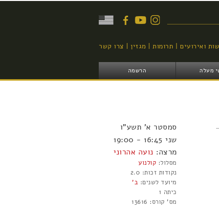
יפוש
ות ואירועים
תרומות
מגזין
צרו קשר
י מעלה
הרשמה
סמסטר
א'
תשע"ו
שני 16:45 - 19:00
מרצה:
נועה אהרוני
מסלול:
קולנוע
נקודות זכות:
2.0
מיועד לשנים:
ב'
כיתה 1
מס' קורס:
13616