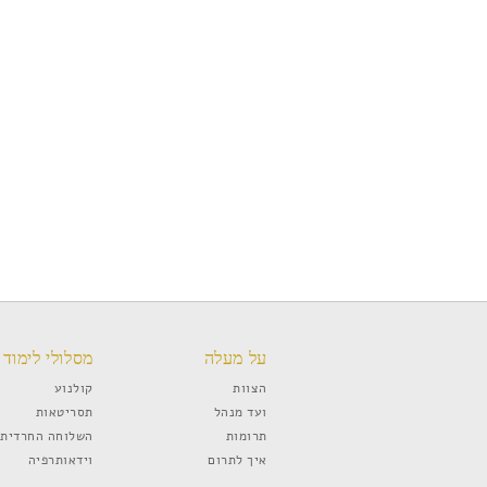
על מעלה
מסלולי לימוד
הצוות
קולנוע
ועד מנהל
תסריטאות
תרומות
השלוחה החרדית
איך לתרום
וידאותרפיה