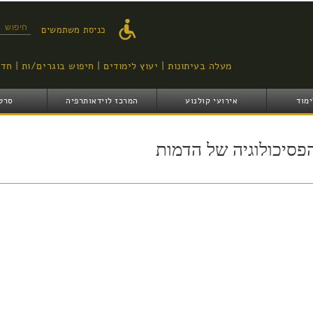
דילוג
לתוכן
טופס ח
כניסת משתמשים
העיקרי
מעלה בעיתונות
יעוץ לימודים
חיפוש בוגרים/ות
חדש
ימוד
אירועי קולנוע
המרכז לוידאותרפיה
סרט
פסיכולוגיה של הדמות