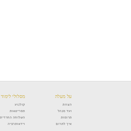
על מעלה
מסלולי לימוד
הצוות
קולנוע
ועד מנהל
תסריטאות
תרומות
השלוחה החרדית
איך לתרום
וידאותרפיה