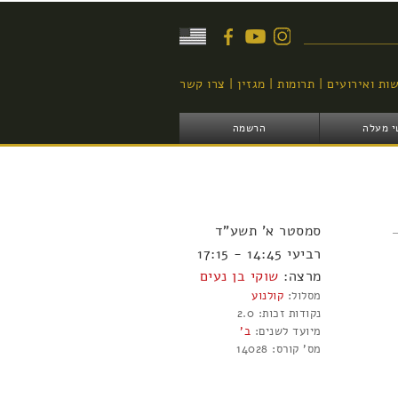
יפוש
ות ואירועים
תרומות
מגזין
צרו קשר
י מעלה
הרשמה
סמסטר
א'
תשע"ד
רביעי 14:45 - 17:15
מרצה:
שוקי בן נעים
מסלול:
קולנוע
נקודות זכות:
2.0
מיועד לשנים:
ב'
מס' קורס:
14028