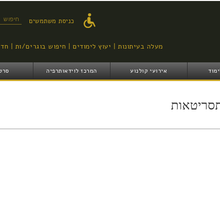
דילוג
לתוכן
טופס ח
כניסת משתמשים
העיקרי
מעלה בעיתונות
יעוץ לימודים
חיפוש בוגרים/ות
חדש
ימוד
אירועי קולנוע
המרכז לוידאותרפיה
סרט
סריטאות