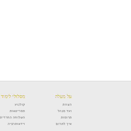
על מעלה
מסלולי לימוד
הצוות
קולנוע
ועד מנהל
תסריטאות
תרומות
השלוחה החרדית
איך לתרום
וידאותרפיה