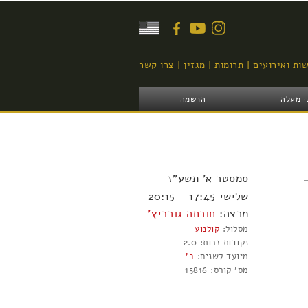
יפוש
ות ואירועים
תרומות
מגזין
צרו קשר
י מעלה
הרשמה
סמסטר
א'
תשע"ז
שלישי 17:45 - 20:15
מרצה:
חורחה גורביץ'
מסלול:
קולנוע
נקודות זכות:
2.0
מיועד לשנים:
ב'
מס' קורס:
15816