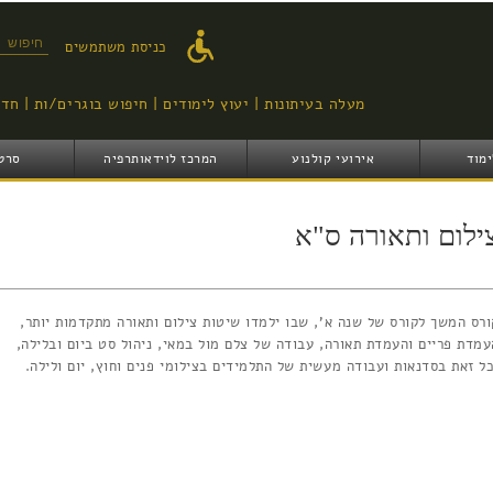
דילוג
לתוכן
טופס ח
כניסת משתמשים
העיקרי
מעלה בעיתונות
יעוץ לימודים
חיפוש בוגרים/ות
חדש
ימוד
אירועי קולנוע
המרכז לוידאותרפיה
סרט
ילום ותאורה ס"א
ורס המשך לקורס של שנה א', שבו ילמדו שיטות צילום ותאורה מתקדמות יותר,
עמדת פריים והעמדת תאורה, עבודה של צלם מול במאי, ניהול סט ביום ובלילה,
כל זאת בסדנאות ועבודה מעשית של התלמידים בצילומי פנים וחוץ, יום ולילה.