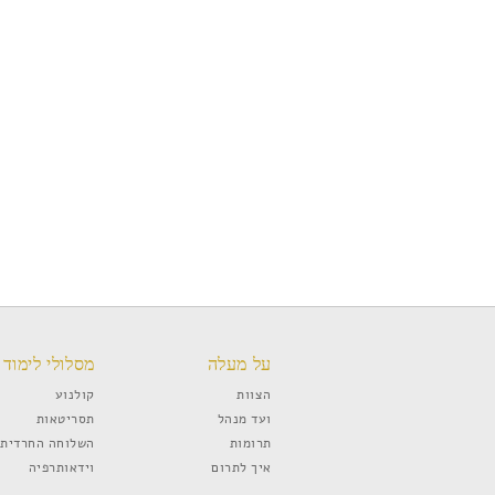
על מעלה
מסלולי לימוד
הצוות
קולנוע
ועד מנהל
תסריטאות
תרומות
השלוחה החרדית
איך לתרום
וידאותרפיה