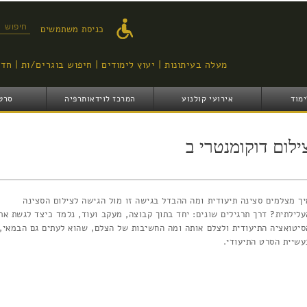
דילוג
לתוכן
טופס ח
כניסת משתמשים
העיקרי
מעלה בעיתונות
יעוץ לימודים
חיפוש בוגרים/ות
חדש
ימוד
אירועי קולנוע
המרכז לוידאותרפיה
סרט
ילום דוקומנטרי ב
יך מצלמים סצינה תיעודית ומה ההבדל בגישה זו מול הגישה לצילום הסצינה
עלילתית? דרך תרגילים שונים: יחד בתוך קבוצה, מעקב ועוד, נלמד כיצד לגשת את
סיטואציה התיעודית ולצלם אותה ומה החשיבות של הצלם, שהוא לעתים גם הבמאי,
עשיית הסרט התיעודי.