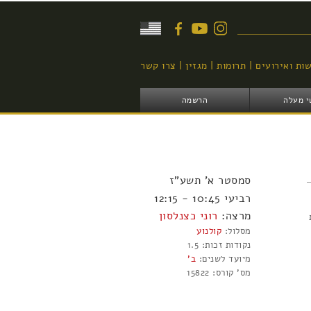
יפוש
ות ואירועים
תרומות
מגזין
צרו קשר
י מעלה
הרשמה
סמסטר
א'
תשע"ז
רביעי 10:45 - 12:15
מרצה:
רוני כצנלסון
מסלול:
קולנוע
נקודות זכות:
1.5
מיועד לשנים:
ב'
מס' קורס:
15822