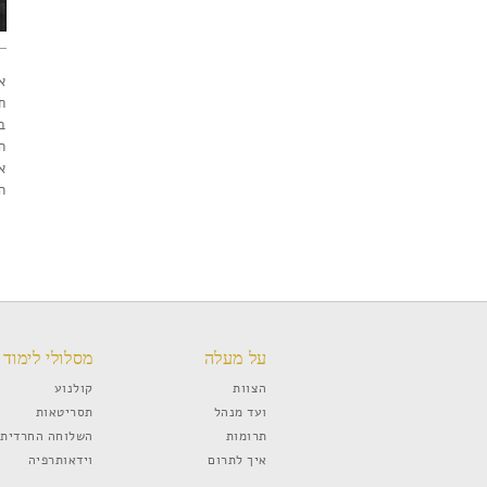
א
ח
ב
ה
א
ה
על מעלה
מסלולי לימוד
הצוות
קולנוע
ועד מנהל
תסריטאות
תרומות
השלוחה החרדית
איך לתרום
וידאותרפיה