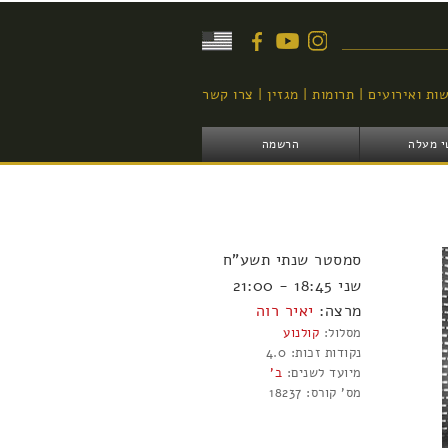
יפוש
ות ואירועים
תרומות
מגזין
צרו קשר
י מעלה
הרשמה
סמסטר
שנתי
תשע"ח
שני 18:45 - 21:00
מרצה:
יאיר רוה
מסלול:
קולנוע
נקודות זכות:
4.0
מיועד לשנים:
ב'
מס' קורס:
18237