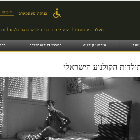
דילוג
לתוכן
טופס ח
כניסת משתמשים
העיקרי
מעלה בעיתונות
יעוץ לימודים
חיפוש בוגרים/ות
חדש
ימוד
אירועי קולנוע
המרכז לוידאותרפיה
סרט
ולדות הקולנוע הישראלי