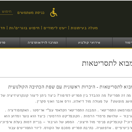
דילוג
לתוכן
טופס ח
כניסת משתמשים
העיקרי
מעלה בעיתונות
יעוץ לימודים
חיפוש בוגרים/ות
חדש
ימוד
אירועי קולנוע
המרכז לוידאותרפיה
סרט
בוא לתסריטאות
בוא לתסריטאות - היכרות ראשונית עם שפת הכתיבה הקולנועית
ה זה תסריט? מה ההבדל בין תסריט לסיפור? כיצד ניתן ליצור קונקרטיזיציה של
ושג מופשט? על פעולה מול דיאלוג. וויס אובר ואוף סקרין.
פורמאט התסריטאי . המבנה התסריטאי הקלאסי עפ"י אריסטו . האקספוזיציה .
גיבור – שלושת מימדי הדמות . הקונפליקט הדרמטי: כיצד הוא נוצר ומדוע הוא
יוני? קונפליקט פנימי מול חיצוני. המסע של הגיבור – בניית דמות בעלת איפיונים
רכיטיפיים . אדפטציה. כתיבת תסריט מסכם של הקורס. ליווי התסריטים עבור