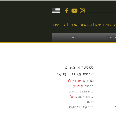
יפוש
ות ואירועים
תרומות
מגזין
צרו קשר
י מעלה
הרשמה
סמסטר
א'
תש"פ
שלישי 11:45 - 14:15
מרצה:
עמרי לוי
מסלול:
קולנוע
נקודות זכות:
2.0
מיועד לשנים:
א'
אולם
מס' קורס:
24107