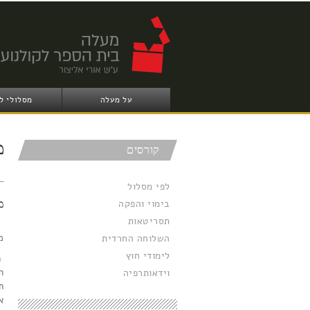
על מעלה
מסלולי ל
מ
קורסים
לפי מסלול
בימוי והפקה
מ
תסריטאות
מ
מ
השלוחה החרדית
לימודי חוץ
ה
וידאותרפיה
ה
ח
א