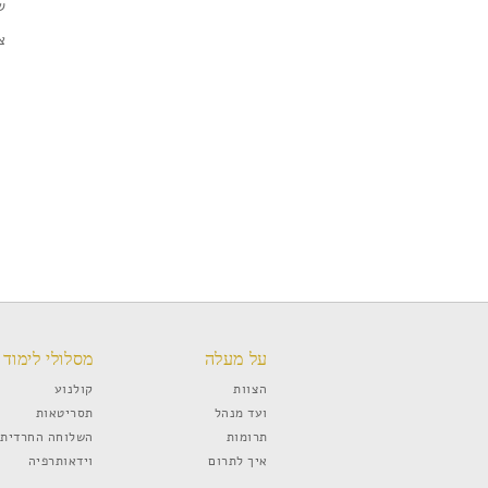
שי
ציון: 40% נו
על מעלה
מסלולי לימוד
הצוות
קולנוע
ועד מנהל
תסריטאות
תרומות
השלוחה החרדית
איך לתרום
וידאותרפיה