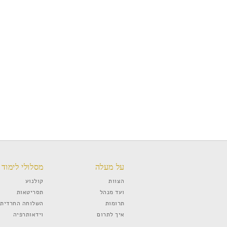
על מעלה
מסלולי לימוד
הצוות
קולנוע
ועד מנהל
תסריטאות
תרומות
השלוחה החרדית
איך לתרום
וידאותרפיה