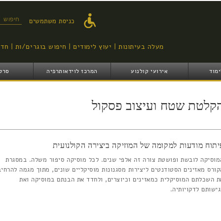
דילוג
לתוכן
טופס ח
כניסת משתמשים
העיקרי
מעלה בעיתונות
יעוץ לימודים
חיפוש בוגרים/ות
חדש
ימוד
אירועי קולנוע
המרכז לוידאותרפיה
סרט
קלטת שטח ועיצוב פסקול
יתוח מודעות למקומה של המוזיקה ביצירה הקולנועית
מוסיקה לובשת ופושטת צורה זה אלפי שנים. לכל מוסיקה סיפור משלה. במסגרת
קורס מאזינים הסטודנטים ליצירות מסגנונות מוסיקליים שונים, מתוך מגמה להרחיב
ת השכלתם המוסיקלית כמאזינים וכיוצרים, ולחדד את הבנתם במוסיקה ואת
גישותם לדקויותיה.