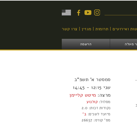
יפוש
ות ואירועים
תרומות
מגזין
צרו קשר
י מעלה
הרשמה
סמסטר
א'
תשפ"ב
שני 12:15 - 14:45
מרצה:
מיטש קליימן
מסלול:
קולנוע
נקודות זכות:
2.0
מיועד לשנים:
ב'
מס' קורס:
26657