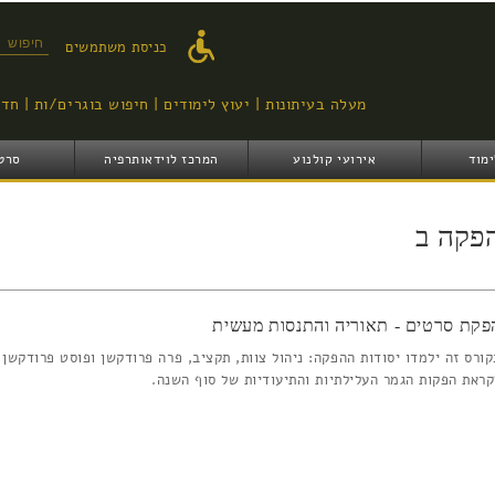
דילוג
לתוכן
טופס ח
כניסת משתמשים
העיקרי
מעלה בעיתונות
יעוץ לימודים
חיפוש בוגרים/ות
חדש
ימוד
אירועי קולנוע
המרכז לוידאותרפיה
סרט
פקה ב
פקת סרטים - תאוריה והתנסות מעשית
קורס זה ילמדו יסודות ההפקה: ניהול צוות, תקציב, פרה פרודקשן ופוסט פרודקשן
קראת הפקות הגמר העלילתיות והתיעודיות של סוף השנה.