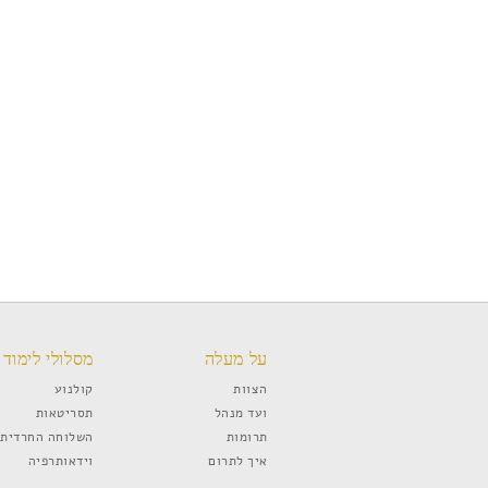
על מעלה
מסלולי לימוד
הצוות
קולנוע
ועד מנהל
תסריטאות
תרומות
השלוחה החרדית
איך לתרום
וידאותרפיה