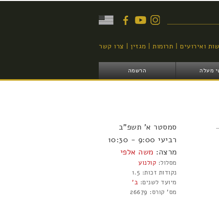
יפוש
ות ואירועים
תרומות
מגזין
צרו קשר
י מעלה
הרשמה
סמסטר
א'
תשפ"ב
רביעי 9:00 - 10:30
מרצה:
משה אלפי
מסלול:
קולנוע
נקודות זכות:
1.5
מיועד לשנים:
ב'
מס' קורס:
26679