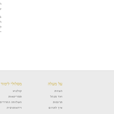
ה
ש
ב
ה
ל
י
על מעלה
מסלולי לימוד
הצוות
קולנוע
ועד מנהל
תסריטאות
תרומות
השלוחה החרדית
איך לתרום
וידאותרפיה