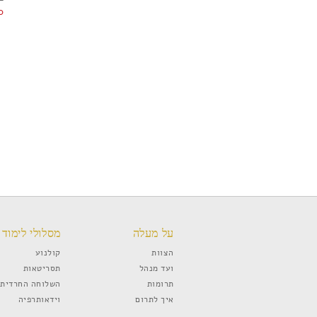
0
על מעלה
מסלולי לימוד
הצוות
קולנוע
ועד מנהל
תסריטאות
תרומות
השלוחה החרדית
איך לתרום
וידאותרפיה