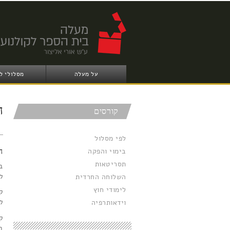
על מעלה
מסלולי ל
ה
קורסים
לפי מסלול
בימוי והפקה
ה
תסריטאות
ב
ל
השלוחה החרדית
לימודי חוץ
ק
וידאותרפיה
ל
ק
ב