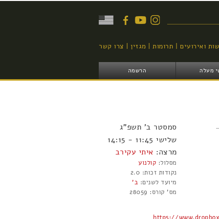
יפוש
ות ואירועים
תרומות
מגזין
צרו קשר
י מעלה
הרשמה
סמסטר
ב'
תשפ"ג
שלישי 11:45 - 14:15
מרצה:
איתי עקירב
מסלול:
קולנוע
נקודות זכות:
2.0
מיועד לשנים:
ב'
מס' קורס:
28059
https://www.dropb