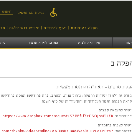
דילוג
לתוכן
טופס ח
כניסת משתמשים
העיקרי
מעלה בעיתונות
יעוץ לימודים
חיפוש בוגרים/ות
חדש
ימוד
אירועי קולנוע
המרכז לוידאותרפיה
סרט
פקה ב
פקת סרטים - תאוריה והתנסות מעשית
קורס זה ילמדו יסודות ההפקה: ניהול צוות, תקציב, פרה פרודקשן ופוסט פרודקשן
קראת הפקות הגמר העלילתיות והתיעודיות של סוף השנה.
ישור להעלאת קבצים
דרופבוקס:
https://www.dropbox.com/request/SZBEfIfFcDSOJoaPlLEK
ישור לצפיה בחומרים
דרופבוקס:
ox.com/sh/pb886da467mlinq/AABu5K2y9MWasiBjHxLqXnPza?