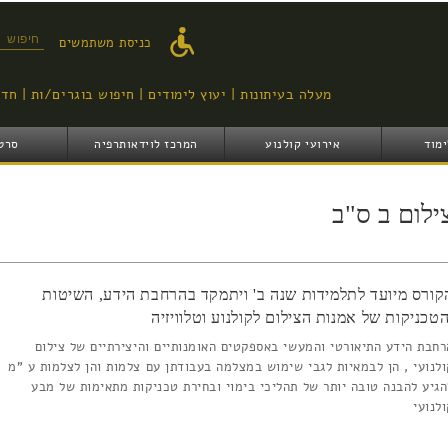
דילוג
לתוכן
טופס ח
כניסת משתמשים
העיקרי
מעלה בעיתונות
יעוץ לימודים
חיפוש בוגרים/ות
חדש
ימוד
אירועי קולנוע
המרכז לוידאותרפיה
סרט
ילום ב ס"ב
קורס מיועד לתלמידות שנה ב' ויתמקד בהרחבת הידע, השיטות
הטכניקות של אמנות הצילום לקולנוע וטלוויזיה
רחבת הידע התיאורטי והמעשי באספקטים האומנותיים והיצירתיים של צילום
ולנועי , הן לבמאיות לגבי שימוש במצלמה בעבודתן עם צלמות והן לצלמות ע "מ
הגיע להבנה טובה יותר של תהליכי בימוי ובחירת טכניקות מתאימות של מבע
ולנועי