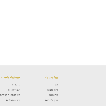
על מעלה
מסלולי לימוד
הצוות
קולנוע
ועד מנהל
תסריטאות
תרומות
השלוחה החרדית
איך לתרום
וידאותרפיה