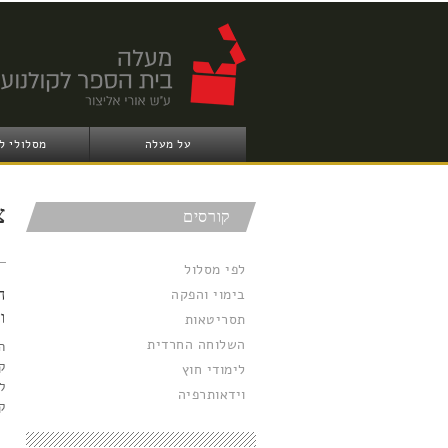
על מעלה
מסלולי ל
צ
קורסים
לפי מסלול
בימוי והפקה
ה
ו
תסריטאות
השלוחה החרדית
ה
ק
לימודי חוץ
ל
וידאותרפיה
ק