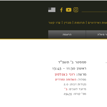
יפוש
ות ואירועים
תרומות
מגזין
צרו קשר
י מעלה
הרשמה
סמסטר
ב'
תשפ"ד
ראשון 11:30 - 13:45
מרצה:
רוני כצנלסון
מסלול:
השלוחה החרדית
נקודות זכות:
2.0
מיועד לשנים:
ב'
מס' קורס:
29435