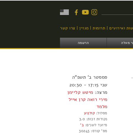
יפוש
ות ואירועים
תרומות
מגזין
צרו קשר
י מעלה
הרשמה
סמסטר
ב'
תשפ"ה
שני 17:15 - 20:30
מרצה:
מיטש קליימן
מירי רואה
קרן אייל
מלמד
מסלול:
קולנוע
נקודות זכות:
3.0
מיועד לשנים:
ב'
מס' קורס:
30245