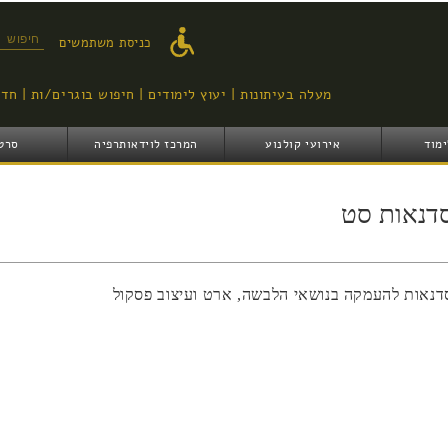
דילוג
לתוכן
טופס ח
כניסת משתמשים
העיקרי
מעלה בעיתונות
יעוץ לימודים
חיפוש בוגרים/ות
חדש
ימוד
אירועי קולנוע
המרכז לוידאותרפיה
סרט
דנאות סט
דנאות להעמקה בנושאי הלבשה, ארט ועיצוב פסקול