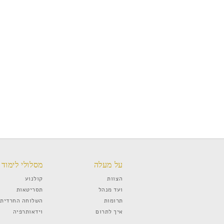
על מעלה
מסלולי לימוד
הצוות
קולנוע
ועד מנהל
תסריטאות
תרומות
השלוחה החרדית
איך לתרום
וידאותרפיה