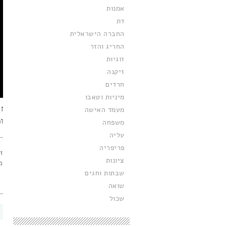
אמנות
דת
החברה הישראלית
החריג והזר
זוגיות
זיקנה
חרדים
מיניות וטאבו
ז
מעמד האישה
ו
משפחה
עליה
פריפריה
ז
ציונות
מ
שבתות וחגים
שואה
שכול