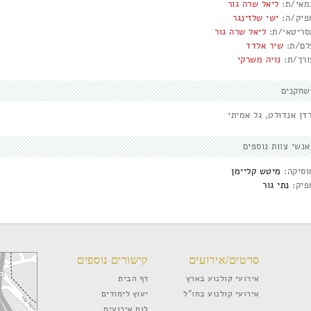
מאי/ת:
ליאל שרה גור
פיק/ה:
ישי שלזינגר
סריטאי/ת:
ליאל שרה גור
לם/ת:
שיר אלדד
ורך/ת:
נויה משרקי
שחקנים
דן אנדולט, גל אמיתי
אנשי צוות נוספים
וסיקה:
מיטש קליימן
פיק:
נתי גור
סרטים/אירועים
קישורים נוספים
אירועי קולנוע בארץ
דף הבית
אירועי קולנוע בחו”ל
יעוץ לימודים
לוח אירועים