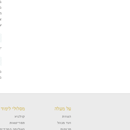
ב
מ
ת
צ
ע
יר
מ
מ
על מעלה
מסלולי לימוד
הצוות
קולנוע
ועד מנהל
תסריטאות
תרומות
השלוחה החרדית