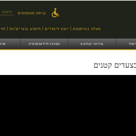
דילוג
לתוכן
טופס ח
כניסת משתמשים
העיקרי
מעלה בעיתונות
יעוץ לימודים
חיפוש בוגרים/ות
חדש
ימוד
אירועי קולנוע
המרכז לוידאותרפיה
סרט
צעדים קטנים