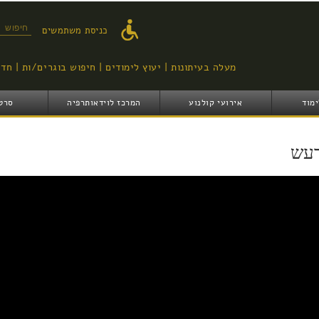
דילוג
לתוכן
טופס ח
כניסת משתמשים
העיקרי
מעלה בעיתונות
יעוץ לימודים
חיפוש בוגרים/ות
חדש
ימוד
אירועי קולנוע
המרכז לוידאותרפיה
סרט
עש