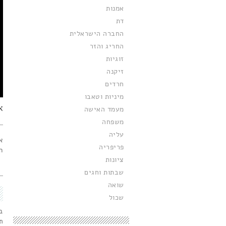
אמנות
דת
החברה הישראלית
החריג והזר
זוגיות
זיקנה
חרדים
מיניות וטאבו
א
מעמד האישה
משפחה
עליה
א
פריפריה
ה
ציונות
שבתות וחגים
שואה
שכול
ב
ת