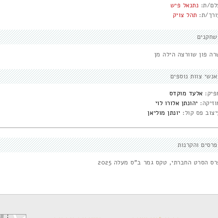
לם/ת:
נתנאל פיש
ורך/ת:
תהל צויק
שחקנים
רה פון שוורצה הילה מן
אנשי צוות נוספים
פיק:
אלעד מוקדס
וזיקה:
יהונתן אלורו לוי
יצוב פס קול:
יונתן מוליאן
פרסים והקרנות
ס הסרט החברתי, טקס גמר ב"ס מעלה 2025